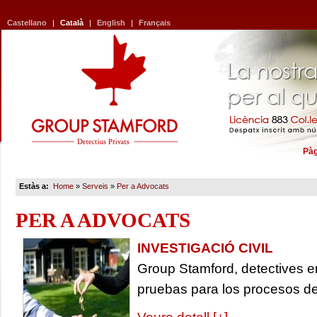
Castellano
|
Català
|
English
|
Français
Pàg
Estàs a:
Home
»
Serveis
»
Per a Advocats
PER A ADVOCATS
INVESTIGACIÓ CIVIL
Group Stamford, detectives e
pruebas para los procesos de 