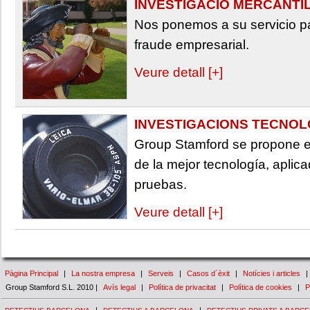
INVESTIGACIÓ MERCANTI
Nos ponemos a su servicio pa
fraude empresarial.
Veure detall [+]
INVESTIGACIONS TECNO
Group Stamford se propone e
de la mejor tecnología, aplic
pruebas.
Veure detall [+]
Pàgina Principal
|
La nostra empresa
|
Serveis
|
Casos d´èxit
|
Notícies i articles
|
Group Stamford S.L. 2010 |
Avís legal
|
Política de privacitat
|
Política de cookies
|
P