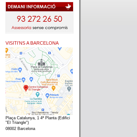
VISITI'NS A BARCELONA
Plaça Catalunya, 1 4ª Planta (Edifici
"El Triangle")
08002 Barcelona