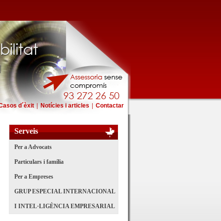
Casos d´èxit
|
Notícies i articles
|
Contactar
Serveis
Per a Advocats
Particulars i família
Per a Empreses
GRUP ESPECIAL INTERNACIONAL
I INTEL·LIGÈNCIA EMPRESARIAL