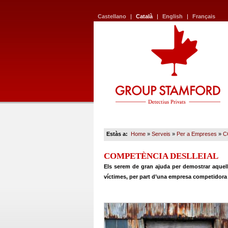
Castellano
|
Català
|
English
|
Français
Estàs a:
Home
»
Serveis
»
Per a Empreses
»
C
COMPETÈNCIA DESLLEIAL
Els serem de gran ajuda per demostrar aquelles
víctimes, per part d’una empresa competidora 