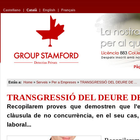
Castellano
|
Català
|
English
|
Français
Pàg
Estàs a:
Home
»
Serveis
»
Per a Empreses
»
TRANSGRESSIÓ DEL DEURE DE ...
TRANSGRESSIÓ DEL DEURE D
Recopilarem proves que demostren que l’e
clàusula de no concurrència, en el seu cas, i
laboral...