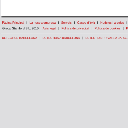
Pàgina Principal
|
La nostra empresa
|
Serveis
|
Casos d´èxit
|
Notícies i articles
|
Group Stamford S.L. 2010 |
Avís legal
|
Política de privacitat
|
Política de cookies
|
P
|
|
DETECTIUS BARCELONA
DETECTIUS A BARCELONA
DETECTIUS PRIVATS A BARC